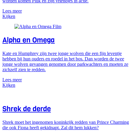
worden komen Pluk en zijn vriendjes in actie.
Lees meer
Kijken
Alpha en Omega
Kate en Humphrey zijn twee jonge wolven die een fijn leventje
hebben bij hun ouders en roedel in het bos. Dan worden de twee
jonge wolven gevangen genomen door parkwachters en moeten ze
zichzelf zien te redden.
Lees meer
Kijken
Shrek de derde
Shrek moet het ingenomen koninkrijk redden van Prince Charming
die ook Fiona heeft gekidnapt. Zal dit hem lukken?