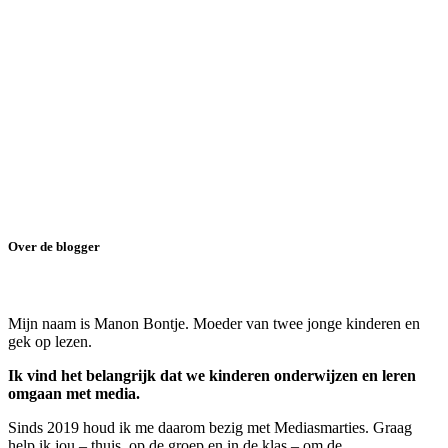
Over de blogger
Mijn naam is Manon Bontje. Moeder van twee jonge kinderen en
gek op lezen.
Ik vind het belangrijk dat we kinderen onderwijzen en leren
omgaan met media.
Sinds 2019 houd ik me daarom bezig met Mediasmarties. Graag
help ik jou – thuis, op de groep en in de klas – om de