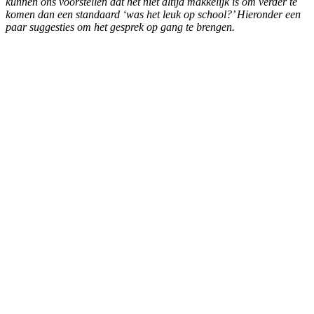
kunnen ons voorstellen dat het niet altijd makkelijk is om verder te
komen dan een standaard ‘was het leuk op school?’ Hieronder een
paar suggesties om het gesprek op gang te brengen.