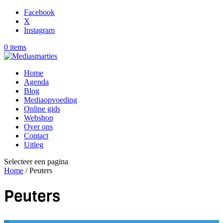
Facebook
X
Instagram
0 items
Home
Agenda
Blog
Mediaopvoeding
Online gids
Webshop
Over ons
Contact
Uitleg
Selecteer een pagina
Home
/ Peuters
Peuters