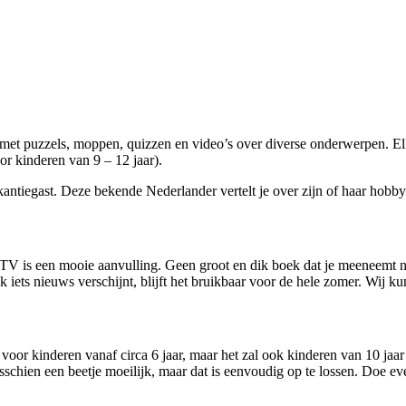
met puzzels, moppen, quizzen en video’s over diverse onderwerpen. Elk
kinderen van 9 – 12 jaar).
iegast. Deze bekende Nederlander vertelt je over zijn of haar hobby’s
lTV is een mooie aanvulling. Geen groot en dik boek dat je meeneemt n
k iets nieuws verschijnt, blijft het bruikbaar voor de hele zomer. Wij 
voor kinderen vanaf circa 6 jaar, maar het zal ook kinderen van 10 ja
schien een beetje moeilijk, maar dat is eenvoudig op te lossen. Doe ev