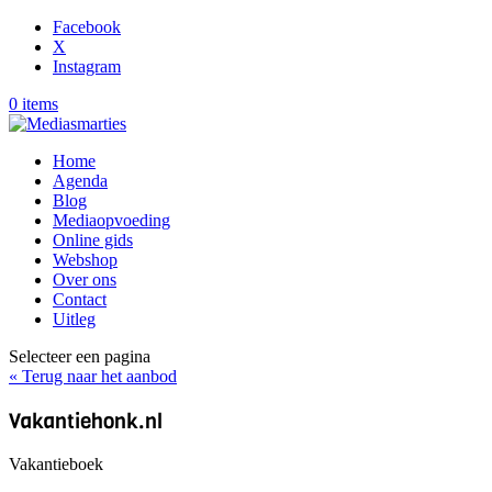
Facebook
X
Instagram
0 items
Home
Agenda
Blog
Mediaopvoeding
Online gids
Webshop
Over ons
Contact
Uitleg
Selecteer een pagina
« Terug naar het aanbod
Vakantiehonk.nl
Vakantieboek