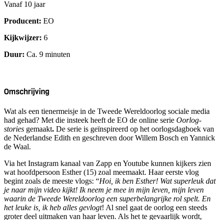
Vanaf 10 jaar
Producent:
EO
Kijkwijzer:
6
Duur:
Ca. 9 minuten
Omschrijving
Wat als een tienermeisje in de Tweede Wereldoorlog sociale media
had gehad? Met die insteek heeft de EO de online serie
Oorlog-
stories
gemaakt
.
De serie is geïnspireerd op het oorlogsdagboek van
de Nederlandse Edith en geschreven door Willem Bosch en Yannick
de Waal.
Via het Instagram kanaal van Zapp en Youtube kunnen kijkers zien
wat hoofdpersoon Esther (15) zoal meemaakt. Haar eerste vlog
begint zoals de meeste vlogs: “
Hoi, ik ben Esther! Wat superleuk dat
je naar mijn video kijkt! Ik neem je mee in mijn leven, mijn leven
waarin de Tweede Wereldoorlog een superbelangrijke rol spelt. En
het leuke is, ik heb alles gevlogt
! Al snel gaat de oorlog een steeds
groter deel uitmaken van haar leven. Als het te gevaarlijk wordt,