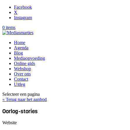
Facebook
X
Instagram
0 items
Home
Agenda
Blog
Mediaopvoeding
Online gids
Webshop
Over ons
Contact
Uitleg
Selecteer een pagina
« Terug naar het aanbod
Oorlog-stories
Website